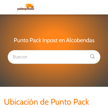
Punto Pack Inpost en Alcobendas
Ubicación de Punto Pack