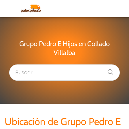
Grupo Pedro E Hijos en Collado
Villalba
Ubicación de Grupo Pedro E